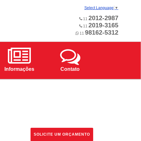
Select Language
▼
2012-2987
11
2019-3165
11
98162-5312
11
Informações
Contato
SOLICITE UM ORÇAMENTO