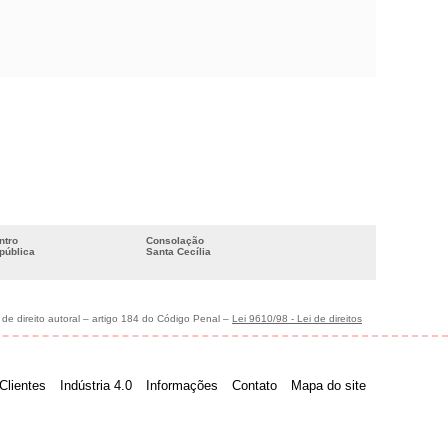
ntro
Consolação
pública
Santa Cecília
 de direito autoral – artigo 184 do Código Penal –
Lei 9610/98 - Lei de direitos
Clientes
Indústria 4.0
Informações
Contato
Mapa do site