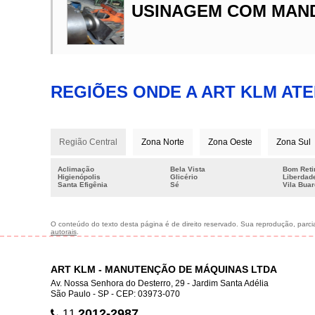
USINAGEM COM MAN
REGIÕES ONDE A ART KLM AT
Região Central
Zona Norte
Zona Oeste
Zona Sul
Aclimação
Bela Vista
Bom Reti
Higienópolis
Glicério
Liberdad
Santa Efigênia
Sé
Vila Bua
O conteúdo do texto desta página é de direito reservado. Sua reprodução, parcial
autorais
.
ART KLM - MANUTENÇÃO DE MÁQUINAS LTDA
Av. Nossa Senhora do Desterro, 29 - Jardim Santa Adélia
São Paulo - SP - CEP: 03973-070
2012-2987
11