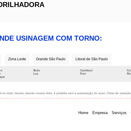
DRILHADORA
ENDE USINAGEM COM TORNO:
Zona Leste
Grande São Paulo
Litoral de São Paulo
ro
Brás
Cambuci
Ce
e
Luz
Pari
Re
rque
 ou total, mesmo citando nossos links, é proibida sem a autorização do autor. Crime de violação
Home
Empresa
Serviços