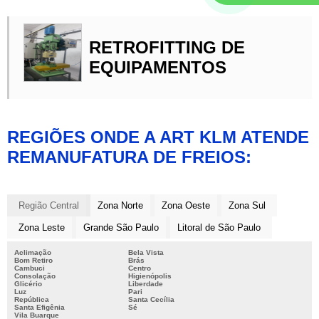
RETROFITTING DE
EQUIPAMENTOS
REGIÕES ONDE A ART KLM ATENDE
REMANUFATURA DE FREIOS:
Região Central
Zona Norte
Zona Oeste
Zona Sul
Zona Leste
Grande São Paulo
Litoral de São Paulo
Aclimação
Bela Vista
Bom Retiro
Brás
Cambuci
Centro
Consolação
Higienópolis
Glicério
Liberdade
Luz
Pari
República
Santa Cecília
Santa Efigênia
Sé
Vila Buarque