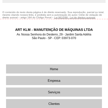
O conteúdo do texto desta página é de direito reservado. Sua reprodução, parcial ou total,
mesmo citando nossos links, é proibida sem a autorização do autor. Crime de violação de
direito autoral – artigo 184 do Código Penal –
Lei 9610/98 - Lei de direitos autorais
.
ART KLM - MANUTENÇÃO DE MÁQUINAS LTDA
Av. Nossa Senhora do Desterro, 29 - Jardim Santa Adélia
São Paulo - SP - CEP: 03973-070
2012-2987
11
2019-3165
11
98162-5312
11
Home
Empresa
Serviços
Clientes