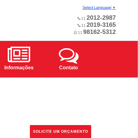
Select Language
▼
2012-2987
11
2019-3165
11
98162-5312
11
Informações
Contato
SOLICITE UM ORÇAMENTO