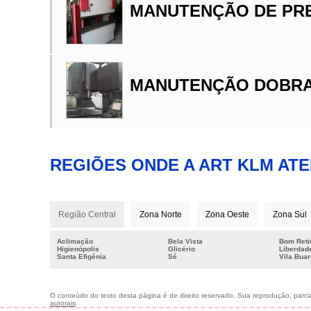
MANUTENÇÃO DE PR
MANUTENÇÃO DOBRA
REGIÕES ONDE A ART KLM AT
Região Central
Zona Norte
Zona Oeste
Zona Sul
Aclimação
Bela Vista
Bom Reti
Higienópolis
Glicério
Liberdad
Santa Efigênia
Sé
Vila Bua
O conteúdo do texto desta página é de direito reservado. Sua reprodução, parcial
autorais
.