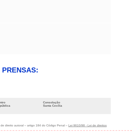
 PRENSAS:
ntro
Consolação
pública
Santa Cecília
 de direito autoral – artigo 184 do Código Penal –
Lei 9610/98 - Lei de direitos