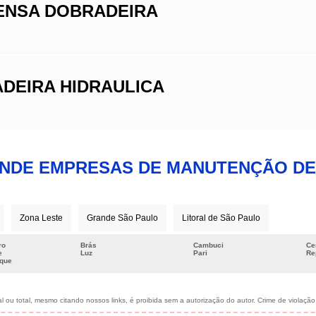
ENSA DOBRADEIRA
DEIRA HIDRAULICA
ENDE EMPRESAS DE MANUTENÇÃO DE
Zona Leste
Grande São Paulo
Litoral de São Paulo
ro
Brás
Cambuci
Ce
e
Luz
Pari
Re
rque
 ou total, mesmo citando nossos links, é proibida sem a autorização do autor. Crime de violação