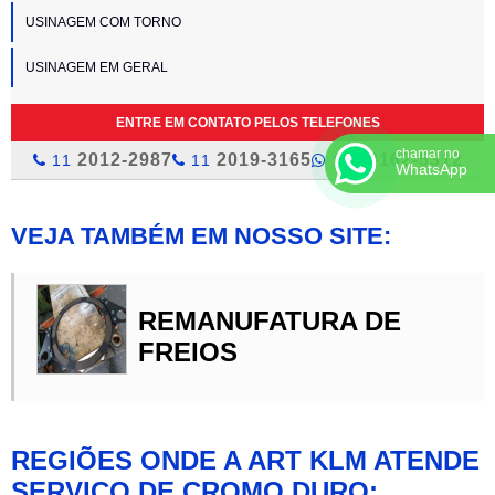
USINAGEM COM TORNO
USINAGEM EM GERAL
ENTRE EM CONTATO PELOS TELEFONES
chamar no
2012-2987
2019-3165
98162-5312
11
11
11
WhatsApp
VEJA TAMBÉM EM NOSSO SITE:
REMANUFATURA DE
FREIOS
REGIÕES ONDE A ART KLM ATENDE
SERVIÇO DE CROMO DURO: