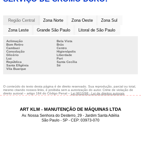
Região Central
Zona Norte
Zona Oeste
Zona Sul
Zona Leste
Grande São Paulo
Litoral de São Paulo
Aclimação
Bela Vista
Bom Retiro
Brás
Cambuci
Centro
Consolação
Higienópolis
Glicério
Liberdade
Luz
Pari
República
Santa Cecília
Santa Efigênia
Sé
Vila Buarque
O conteúdo do texto desta página é de direito reservado. Sua reprodução, parcial ou total,
mesmo citando nossos links, é proibida sem a autorização do autor. Crime de violação de
direito autoral – artigo 184 do Código Penal –
Lei 9610/98 - Lei de direitos autorais
.
ART KLM - MANUTENÇÃO DE MÁQUINAS LTDA
Av. Nossa Senhora do Desterro, 29 - Jardim Santa Adélia
São Paulo - SP - CEP: 03973-070
2012-2987
11
2019-3165
11