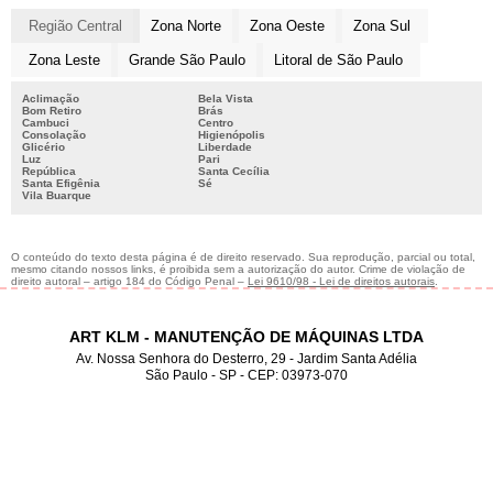
Região Central
Zona Norte
Zona Oeste
Zona Sul
Zona Leste
Grande São Paulo
Litoral de São Paulo
Aclimação
Bela Vista
Bom Retiro
Brás
Cambuci
Centro
Consolação
Higienópolis
Glicério
Liberdade
Luz
Pari
República
Santa Cecília
Santa Efigênia
Sé
Vila Buarque
O conteúdo do texto desta página é de direito reservado. Sua reprodução, parcial ou total,
mesmo citando nossos links, é proibida sem a autorização do autor. Crime de violação de
direito autoral – artigo 184 do Código Penal –
Lei 9610/98 - Lei de direitos autorais
.
ART KLM - MANUTENÇÃO DE MÁQUINAS LTDA
Av. Nossa Senhora do Desterro, 29 - Jardim Santa Adélia
São Paulo - SP - CEP: 03973-070
2012-2987
11
2019-3165
11
98162-5312
11