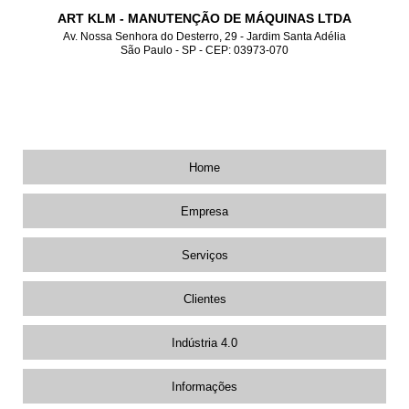
ART KLM - MANUTENÇÃO DE MÁQUINAS LTDA
Av. Nossa Senhora do Desterro, 29 - Jardim Santa Adélia
São Paulo - SP - CEP: 03973-070
2012-2987
11
2019-3165
11
98162-5312
11
Home
Empresa
Serviços
Clientes
Indústria 4.0
Informações