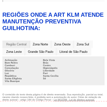
REGIÕES ONDE A ART KLM ATENDE
MANUTENÇÃO PREVENTIVA
GUILHOTINA:
Região Central
Zona Norte
Zona Oeste
Zona Sul
Zona Leste
Grande São Paulo
Litoral de São Paulo
Aclimação
Bela Vista
Bom Retiro
Brás
Cambuci
Centro
Consolação
Higienópolis
Glicério
Liberdade
Luz
Pari
República
Santa Cecília
Santa Efigênia
Sé
Vila Buarque
O conteúdo do texto desta página é de direito reservado. Sua reprodução, parcial ou total,
mesmo citando nossos links, é proibida sem a autorização do autor. Crime de violação de
direito autoral – artigo 184 do Código Penal –
Lei 9610/98 - Lei de direitos autorais
.