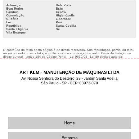
Aclimação
Bela Vista
Bom Retiro
Brás
Cambuci
Centro
Consolação
Higienópolis
Glicério
Liberdade
Luz
Pari
República
Santa Cecília
Santa Efigênia
Sé
Vila Buarque
O conteúdo do texto desta página é de direito reservado. Sua reprodução, parcial ou total,
mesmo citando nossos links, é proibida sem a autorização do autor. Crime de violação de
direito autoral – artigo 184 do Código Penal –
Lei 9610/98 - Lei de direitos autorais
.
ART KLM - MANUTENÇÃO DE MÁQUINAS LTDA
Av. Nossa Senhora do Desterro, 29 - Jardim Santa Adélia
São Paulo - SP - CEP: 03973-070
2012-2987
11
2019-3165
11
98162-5312
11
Home
Empresa