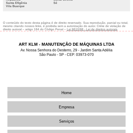
Santa Efigênia
Sé
Vila Buarque
O conteúdo do texto desta página é de direito reservado. Sua reprodução, parcial ou total,
mesmo citando nossos links, é proibida sem a autorização do autor. Crime de violação de
direito autoral – artigo 184 do Código Penal –
Lei 9610/98 - Lei de direitos autorais
.
ART KLM - MANUTENÇÃO DE MÁQUINAS LTDA
Av. Nossa Senhora do Desterro, 29 - Jardim Santa Adélia
São Paulo - SP - CEP: 03973-070
2012-2987
11
2019-3165
11
98162-5312
11
Home
Empresa
Serviços