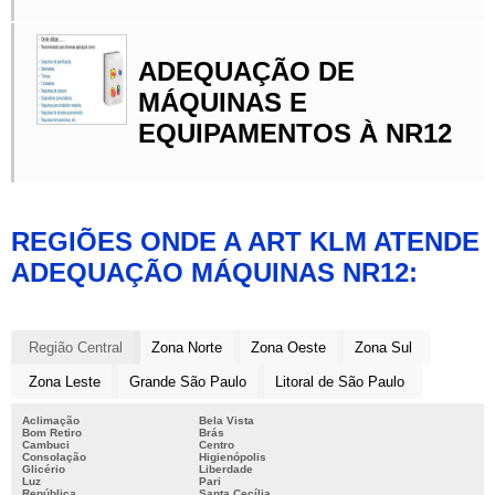
ADEQUAÇÃO DE
MÁQUINAS E
EQUIPAMENTOS À NR12
REGIÕES ONDE A ART KLM ATENDE
ADEQUAÇÃO MÁQUINAS NR12:
Região Central
Zona Norte
Zona Oeste
Zona Sul
Zona Leste
Grande São Paulo
Litoral de São Paulo
Aclimação
Bela Vista
Bom Retiro
Brás
Cambuci
Centro
Consolação
Higienópolis
Glicério
Liberdade
Luz
Pari
República
Santa Cecília